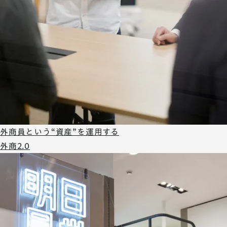
外商員という“資産”を運用する
外商2.0